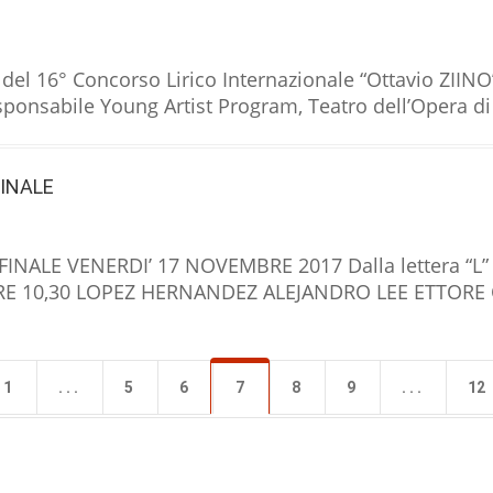
el 16° Concorso Lirico Internazionale “Ottavio ZIINO”
onsabile Young Artist Program, Teatro dell’Opera di 
FINALE
ALE VENERDI’ 17 NOVEMBRE 2017 Dalla lettera “L” al
 ORE 10,30 LOPEZ HERNANDEZ ALEJANDRO LEE ETTOR
1
. . .
5
6
7
8
9
. . .
12