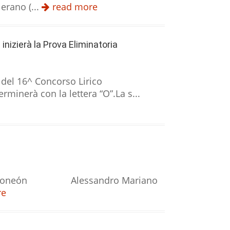
erano (...
read more
inizierà la Prova Eliminatoria
a del 16^ Concorso Lirico
erminerà con la lettera “O”.La s...
 e bandoneón Alessandro Mariano
re