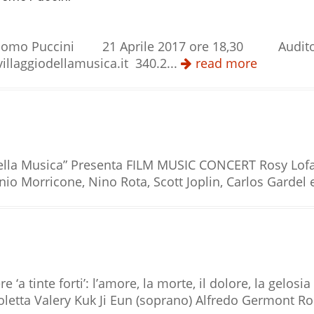
di Giacomo Puccini 21 Aprile 2017 ore 18,30
odellamusica.it 340.2...
read more
gio della Musica” Presenta FILM MUSIC CONCERT Rosy
Morricone, Nino Rota, Scott Joplin, Carlos Gardel e t
 tinte forti’: l’amore, la morte, il dolore, la gelosia
ioletta Valery Kuk Ji Eun (soprano) Alfredo Germont Ro